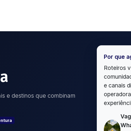
Por que a
Roteiros v
oa
comunidad
e canais d
operadoras
cais e destinos que combinam
experiênc
Vag
ntura
Wha