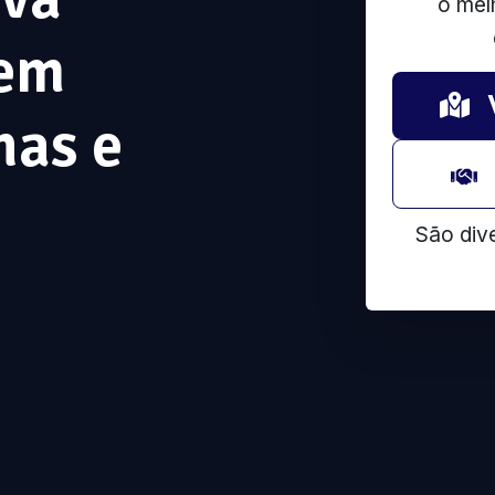
o mel
 em
has e
São div