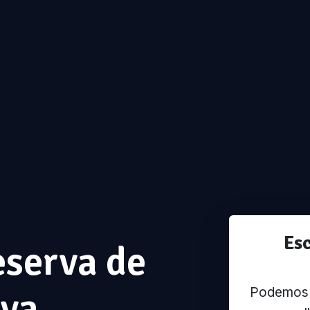
Es
eserva de
Podemos u
iva