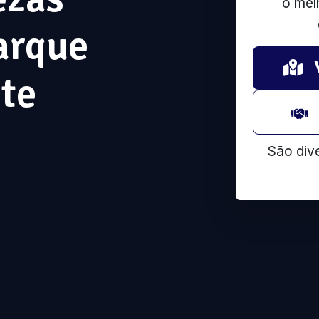
o mel
arque
te
São div