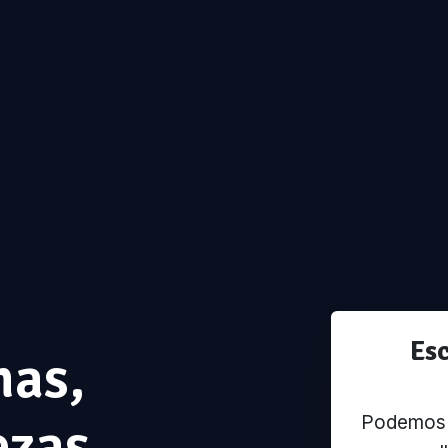
Es
has,
Podemos u
ezas