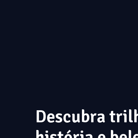
Descubra tril
história e bel