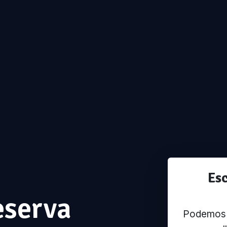
Es
eserva
Podemos u