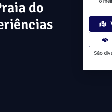
o mel
Praia do
eriências
São div