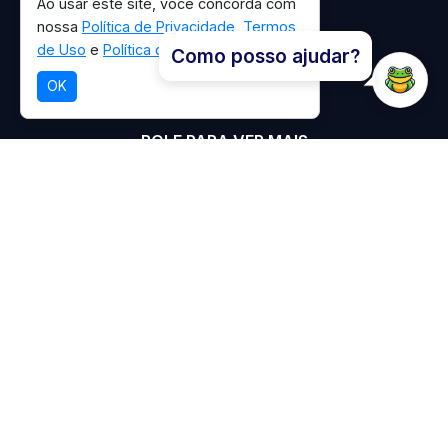
Ao usar este site, você concorda com
nossa
Política de Privacidade
,
Termos
de Uso
e
Política de Cookies
.
Como posso ajudar?
OK
ROLE PARA VER MAIS
Explore trilhas deslumbrantes,
cachoeiras e a rica biodiversidade em
um refúgio natural próximo à cidade.
Descubra a beleza da natureza em
cada visita.