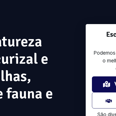
Es
atureza
Podemos u
urizal e
o mel
lhas,
 fauna e
São div