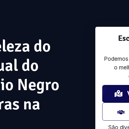
Es
leza do
Podemos u
ual do
o mel
Rio Negro
ras na
São div