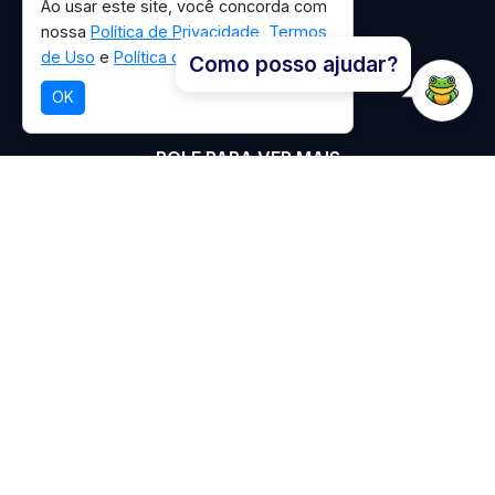
Ao usar este site, você concorda com
nossa
Política de Privacidade
,
Termos
de Uso
e
Política de Cookies
.
Como posso ajudar?
OK
ROLE PARA VER MAIS
Explore trilhas rodeadas por uma rica
biodiversidade e descubra a beleza
natural de florestas, manguezais e
praias tranquilas em um destino
imperdível.