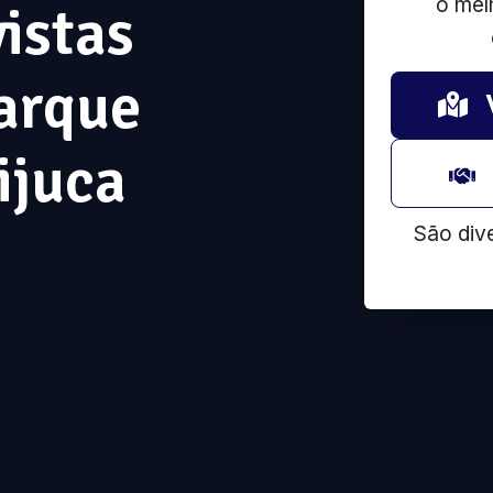
o mel
vistas
Parque
ijuca
São div