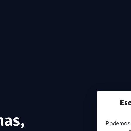
Es
has,
Podemos u