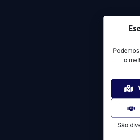
Es
Podemos u
o mel
São div