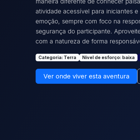
maneira diferente de conhecer paisa
atividade acessível para iniciante
emoção, sempre com foco na respon
segurança do participante. Aproveit
com a natureza de forma responsáv
Categoria
:
Terra
Nível de esforço
:
baixa
Ver onde viver esta aventura