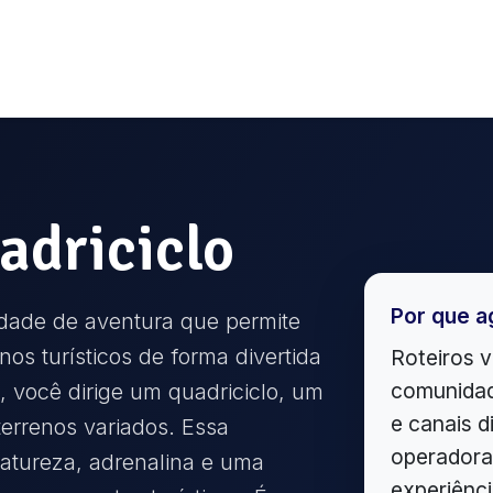
adriciclo
Por que a
idade de aventura que permite
inos turísticos de forma divertida
Roteiros v
comunidad
 você dirige um quadriciclo, um
e canais d
 terrenos variados. Essa
operadoras
natureza, adrenalina e uma
experiênc