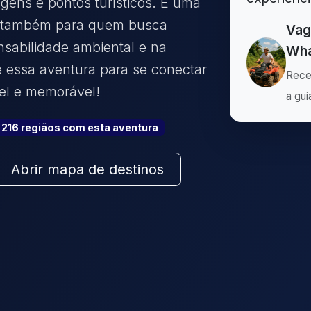
gens e pontos turísticos. É uma
s e também para quem busca
Vag
sabilidade ambiental e na
Wha
e essa aventura para se conectar
Rece
el e memorável!
a gui
216
região
s
com esta aventura
Abrir mapa de destinos