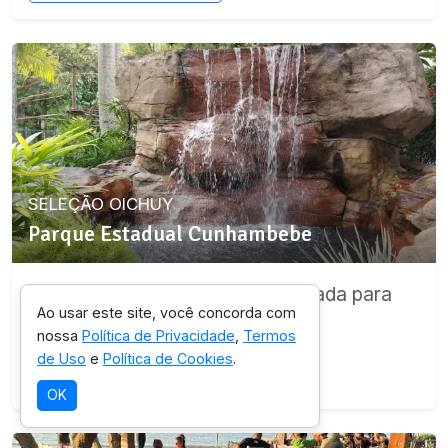
SELEÇÃO OICHUY
Parque Estadual Cunhambebe
Destino com infraestrutura validada para
Ao usar este site, você concorda com
esta experiência.
nossa
Política de Privacidade
,
Termos
de Uso
e
Política de Cookies
.
Ver detalhes da região
OK