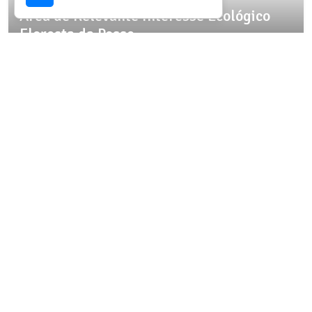
Área de Relevante Interesse Ecológico
Floresta da Posse
Destino com infraestrutura validada para
esta experiência.
Ver detalhes da região
SELEÇÃO OICHUY
Parque Estadual Cunhambebe