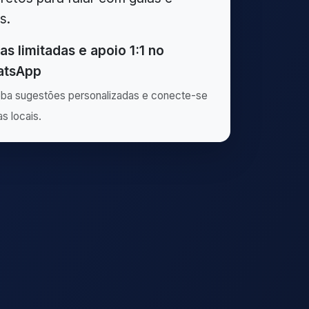
s.
as limitadas e apoio 1:1 no
tsApp
ba sugestões personalizadas e conecte-se
as locais.