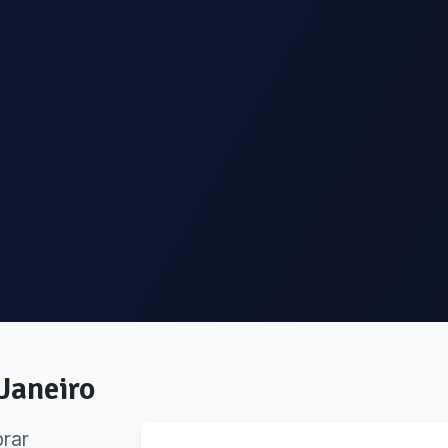
 Janeiro
brar