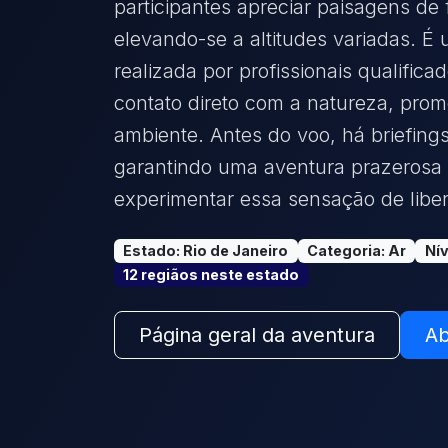
participantes apreciar paisagens de 
elevando-se a altitudes variadas. É
realizada por profissionais qualific
contato direto com a natureza, pro
ambiente. Antes do voo, há briefing
garantindo uma aventura prazerosa
experimentar essa sensação de libe
Estado
:
Rio de Janeiro
Categoria
:
Ar
Nív
12
região
s
neste estado
Página geral da aventura
Ab