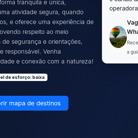
forma tranquila e única,
operadora
 uma atividade segura, quando
ados, e oferece uma experiência de
Vag
movendo respeito ao meio
Wha
s de segurança e orientações,
Rece
 e responsável. Venha
a gui
rdade e conexão com a natureza!
el de esforço
:
baixa
rir mapa de destinos