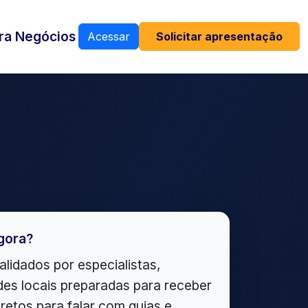
ra Negócios
Acessar
Solicitar apresentação
gora?
alidados por especialistas,
es locais preparadas para receber
iretos para falar com guias e