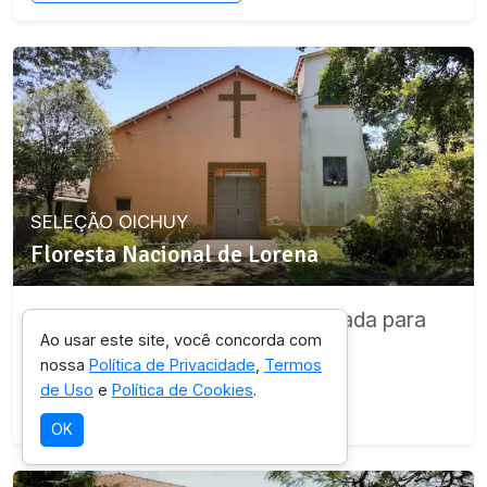
SELEÇÃO OICHUY
Floresta Nacional de Lorena
Destino com infraestrutura validada para
Ao usar este site, você concorda com
esta experiência.
nossa
Política de Privacidade
,
Termos
de Uso
e
Política de Cookies
.
Ver detalhes da região
OK