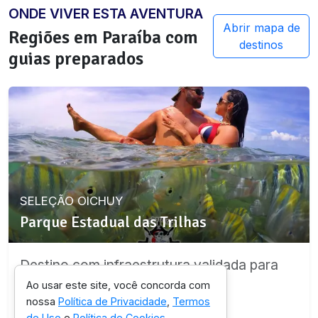
ONDE VIVER ESTA AVENTURA
Abrir mapa de
Regiões em
Paraíba
com
destinos
guias preparados
SELEÇÃO OICHUY
Parque Estadual das Trilhas
Destino com infraestrutura validada para
esta experiência.
Ao usar este site, você concorda com
nossa
Política de Privacidade
,
Termos
de Uso
e
Política de Cookies
.