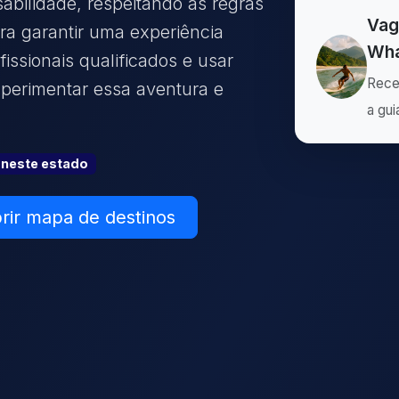
abilidade, respeitando as regras
Vag
ra garantir uma experiência
Wha
issionais qualificados e usar
Rece
erimentar essa aventura e
a gui
neste estado
rir mapa de destinos