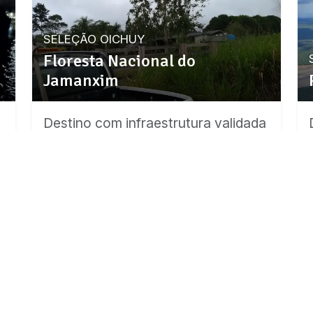
SELEÇÃO OICHUY
Floresta Nacional do
Jamanxim
a
Destino com infraestrutura validada
para esta experiência.
Ver detalhes da região