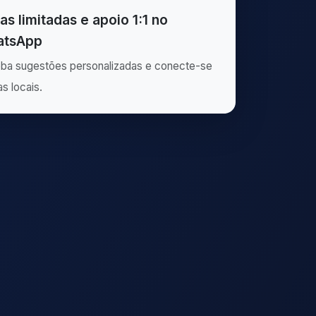
as limitadas e apoio 1:1 no
tsApp
ba sugestões personalizadas e conecte-se
as locais.