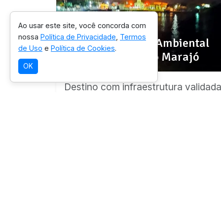
Ao usar este site, você concorda com
SELEÇÃO OICHUY
nossa
Política de Privacidade
,
Termos
Área de Proteção Ambiental
de Uso
e
Política de Cookies
.
do Arquipélago do Marajó
OK
Destino com infraestrutura validad
para esta experiência.
Ver detalhes da região