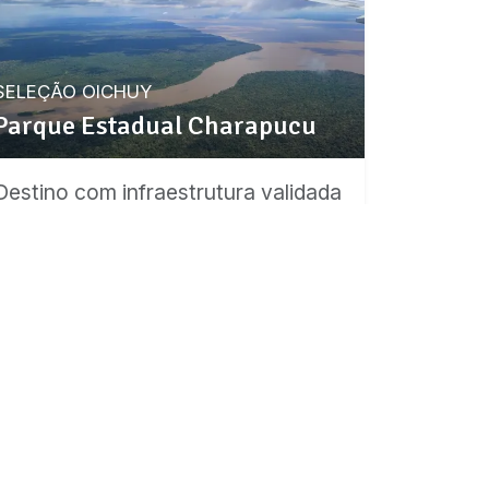
SELEÇÃO OICHUY
Parque Estadual Charapucu
Destino com infraestrutura validada
para esta experiência.
Ver detalhes da região