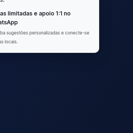
as limitadas e apoio 1:1 no
tsApp
ba sugestões personalizadas e conecte-se
as locais.