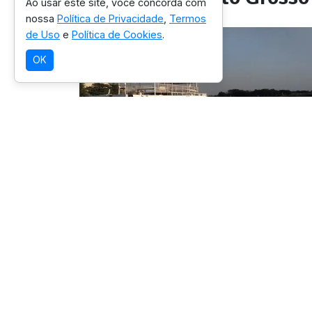
Ao usar este site, você concorda com
nossa
Política de Privacidade
,
Termos
de Uso
e
Política de Cookies
.
OK
SELEÇÃO OICHUY
Parque Estadual do Pantanal
do Rio Negro
Destino com infraestrutura validad
para esta experiência.
Ver detalhes da região