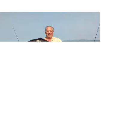
SELEÇÃO OICHUY
Parque Nacional do Pantanal
Matogrossense
Destino com infraestrutura validada
para esta experiência.
Ver detalhes da região