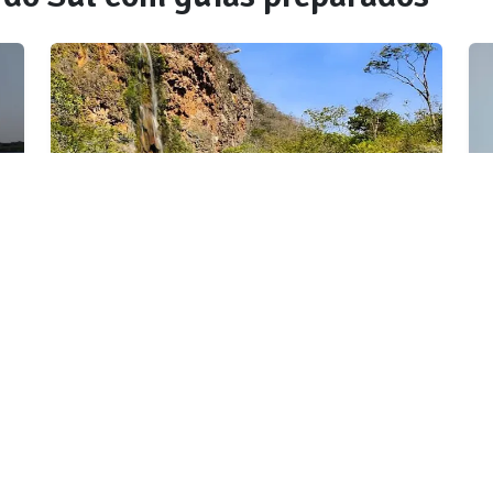
SELEÇÃO OICHUY
Parque Nacional da Serra da
Bodoquena
a
Destino com infraestrutura validada
para esta experiência.
Ver detalhes da região