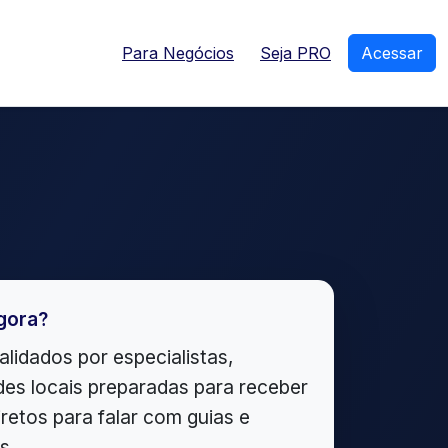
Para Negócios
Seja PRO
Acessar
gora?
alidados por especialistas,
es locais preparadas para receber
iretos para falar com guias e
s.