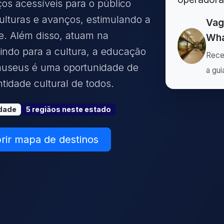
os acessíveis para o público
ulturas e avanços, estimulando a
Vag
de. Além disso, atuam na
Wha
indo para a cultura, a educação
Rece
r museus é uma oportunidade de
a gui
ntidade cultural de todos.
dade
5
região
s
neste estado
rir mapa de destinos