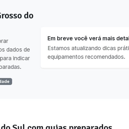
rosso do
Em breve você verá mais detal
brar
Estamos atualizando dicas práti
os dados de
equipamentos recomendados.
para indicar
paradas.
dade
 do Sul
com guias preparados