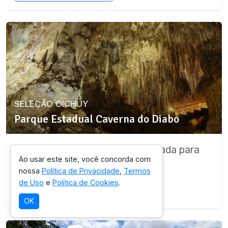
SELEÇÃO OICHUY
Parque Estadual Caverna do Diabo
Destino com infraestrutura validada para
Ao usar este site, você concorda com
esta experiência.
nossa
Política de Privacidade
,
Termos
de Uso
e
Política de Cookies
.
Ver detalhes da região
OK