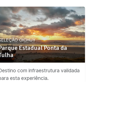
SELEÇÃO OICHUY
Parque Estadual Ponta da
Tulha
Destino com infraestrutura validada
para esta experiência.
Ver detalhes da região