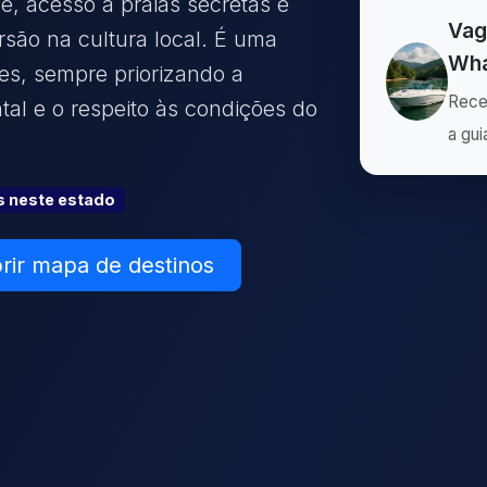
e, acesso a praias secretas e
Vag
rsão na cultura local. É uma
Wha
des, sempre priorizando a
Rece
al e o respeito às condições do
a gui
s
neste estado
rir mapa de destinos