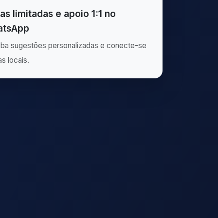
as limitadas e apoio 1:1 no
tsApp
ba sugestões personalizadas e conecte-se
as locais.