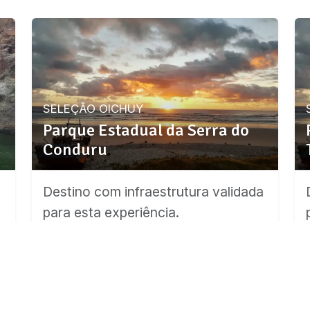
SELEÇÃO OICHUY
Parque Estadual da Serra do
Conduru
a
Destino com infraestrutura validada
para esta experiência.
Ver detalhes da região