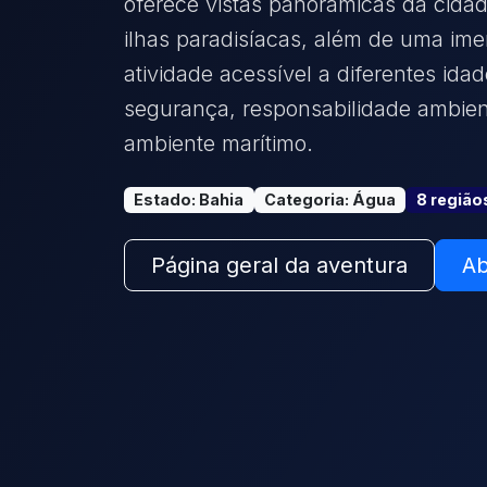
oferece vistas panorâmicas da cidad
ilhas paradisíacas, além de uma ime
atividade acessível a diferentes ida
segurança, responsabilidade ambient
ambiente marítimo.
Estado
:
Bahia
Categoria
:
Água
8
região
Página geral da aventura
Ab