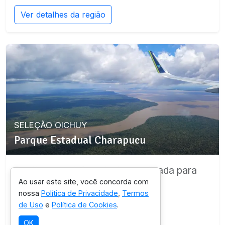
Ver detalhes da região
SELEÇÃO OICHUY
Parque Estadual Charapucu
Destino com infraestrutura validada para
Ao usar este site, você concorda com
esta experiência.
nossa
Política de Privacidade
,
Termos
de Uso
e
Política de Cookies
.
Ver detalhes da região
OK