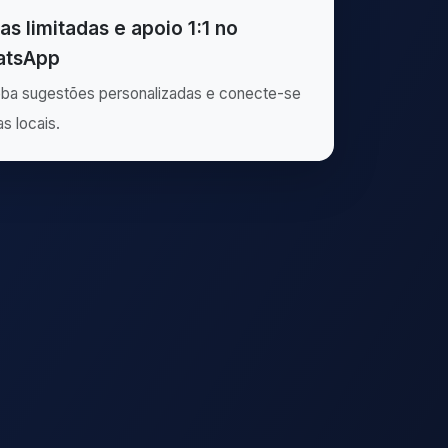
as limitadas e apoio 1:1 no
tsApp
ba sugestões personalizadas e conecte-se
as locais.