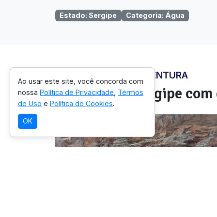
Estado
:
Sergipe
Categoria
:
Água
ONDE VIVER ESTA AVENTURA
Ao usar este site, você concorda com
Regiões em
Sergipe
com 
nossa
Política de Privacidade
,
Termos
de Uso
e
Política de Cookies
.
OK
SELEÇÃO OICHUY
Monumento Natural do Rio
São Francisco