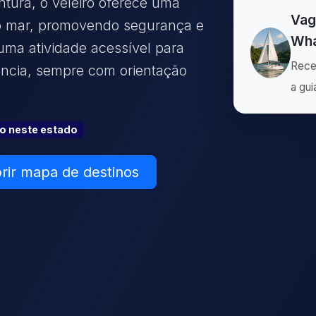
ntura, o veleiro oferece uma
Vag
o mar, promovendo segurança e
Wha
uma atividade acessível para
Rece
iência, sempre com orientação
a gui
ão
neste estado
rir mapa de destinos