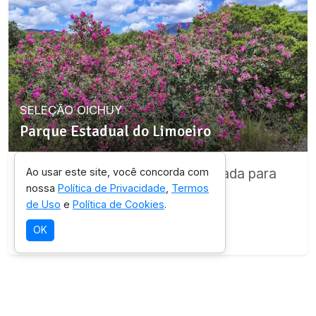
SELEÇÃO OICHUY
Parque Estadual do Limoeiro
Destino com infraestrutura validada para
Ao usar este site, você concorda com
nossa
Política de Privacidade
,
Termos
esta experiência.
de Uso
e
Política de Cookies
.
Ver detalhes da região
OK