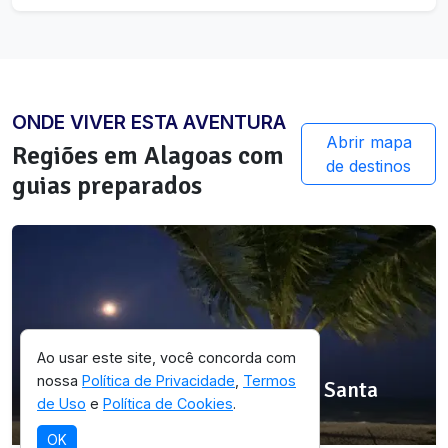
ONDE VIVER ESTA AVENTURA
Abrir mapa
Regiões em
Alagoas
com
de destinos
guias preparados
Ao usar este site, você concorda com
SELEÇÃO OICHUY
nossa
Política de Privacidade
,
Termos
Área de Proteção Ambiental de Santa
de Uso
e
Política de Cookies
.
Rita
OK