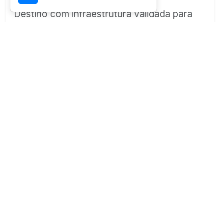
Destino com infraestrutura validada para
esta experiência.
Ver detalhes da região
SELEÇÃO OICHUY
Área de Proteção Ambiental do Catolé E
Fernão Velho
Destino com infraestrutura validada para
esta experiência.