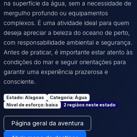
na superfície da água, sem a necessidade de
mergulho profundo ou equipamentos
complexos. É uma atividade ideal para quem
deseja apreciar a beleza do oceano de perto,
com responsabilidade ambiental e segurança.
Antes de praticar, é importante estar atento às
condições do mar e seguir orientações para
garantir uma experiência prazerosa e
consciente.
Estado
:
Alagoas
Categoria
:
Água
Nível de esforço
:
baixa
2
região
s
neste estado
Página geral da aventura