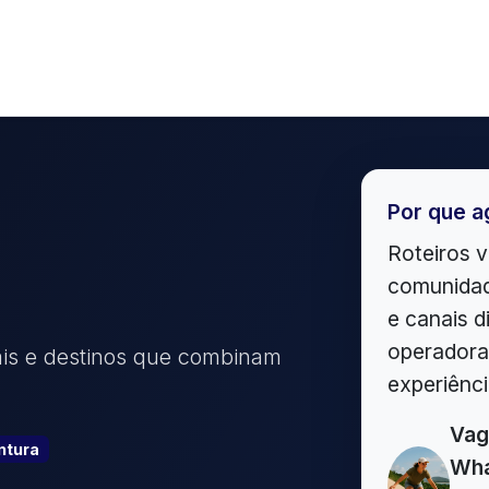
Por que a
Roteiros v
g
comunidad
e canais d
operadoras
cais e destinos que combinam
experiênc
Vag
ntura
Wha