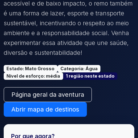
acessível e de baixo impacto, o remo também
é uma forma de lazer, esporte e transporte
sustentável, incentivando o respeito ao meio
ambiente e a responsabilidade social. Venha
experimentar essa atividade que une saúde,
diversão e sustentabilidade!
Estado
:
Mato Grosso
Categoria
:
Água
Nível de esforço
:
média
1
região
neste estado
Página geral da aventura
Abrir mapa de destinos
Por que agora?