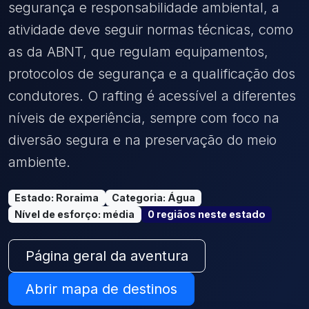
segurança e responsabilidade ambiental, a
atividade deve seguir normas técnicas, como
as da ABNT, que regulam equipamentos,
protocolos de segurança e a qualificação dos
condutores. O rafting é acessível a diferentes
níveis de experiência, sempre com foco na
diversão segura e na preservação do meio
ambiente.
Estado
:
Roraima
Categoria
:
Água
Nível de esforço
:
média
0
região
s
neste estado
Página geral da aventura
Abrir mapa de destinos