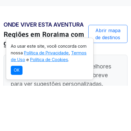
ONDE VIVER ESTA AVENTURA
Abrir mapa
Regiões em
Roraima
com
de destinos
guias preparados
Ao usar este site, você concorda com
nossa
Política de Privacidade
,
Termos
de Uso
e
Política de Cookies
.
Ainda estamos mapeando as melhores
OK
regiões neste estado. Volte em breve
para ver sugestões personalizadas.
EXPLORE TAMBÉM