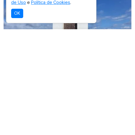
de Uso
e
Política de Cookies
.
OK
SELEÇÃO OICHUY
Parque Nacional Mar. de Fernando de
Noronha
Destino com infraestrutura validada para
esta experiência.
Ver detalhes da região