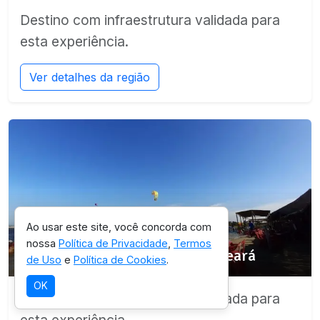
Destino com infraestrutura validada para
esta experiência.
Ver detalhes da região
Ao usar este site, você concorda com
SELEÇÃO OICHUY
nossa
Política de Privacidade
,
Termos
Parque Estadual Botânico do Ceará
de Uso
e
Política de Cookies
.
OK
Destino com infraestrutura validada para
esta experiência.