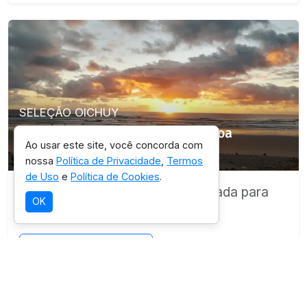
SELEÇÃO OICHUY
Parque Municipal Natural da Boa
Ao usar este site, você concorda com
Esperança
nossa
Política de Privacidade
,
Termos
de Uso
e
Política de Cookies
.
Destino com infraestrutura validada para
OK
esta experiência.
Ver detalhes da região