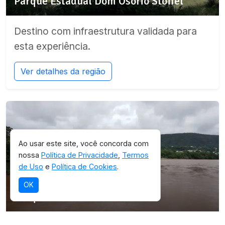
Parque Estadual Dom Osório Stoffel
Destino com infraestrutura validada para
esta experiência.
Ver detalhes da região
Ao usar este site, você concorda com
nossa
Política de Privacidade
,
Termos
de Uso
e
Política de Cookies
.
SELEÇÃO OICHUY
OK
Parque Estadual Serra Azul