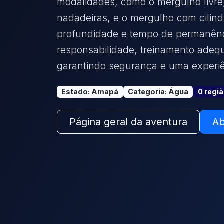
modalidades, como o mergulho livre
nadadeiras, e o mergulho com cilind
profundidade e tempo de permanênc
responsabilidade, treinamento adeq
garantindo segurança e uma experiê
Estado
:
Amapá
Categoria
:
Água
0
regi
Página geral da aventura
Ab