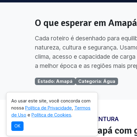
O que esperar em
Amapá
Cada roteiro é desenhado para equili
natureza, cultura e segurança. Usam
clima, acesso e capacidade de carga 
a melhor época e as regiões mais pre
Estado
:
Amapá
Categoria
:
Água
Ao usar este site, você concorda com
nossa
Política de Privacidade
,
Termos
de Uso
e
Política de Cookies
.
ONDE VIVER ESTA AVENTURA
OK
Regiões em
Amapá
com g