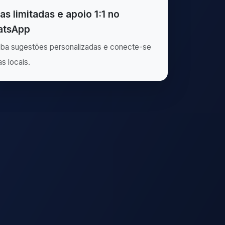
as limitadas e apoio 1:1 no
tsApp
ba sugestões personalizadas e conecte-se
as locais.