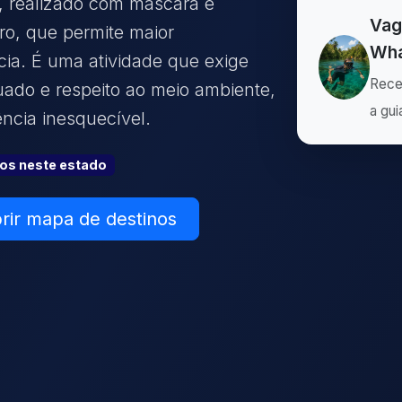
, realizado com máscara e
Vag
ro, que permite maior
Wha
ia. É uma atividade que exige
Rece
uado e respeito ao meio ambiente,
a gui
ncia inesquecível.
ão
s
neste estado
rir mapa de destinos