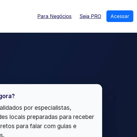
Para Negócios
Seja PRO
Acessar
gora?
alidados por especialistas,
es locais preparadas para receber
iretos para falar com guias e
s.