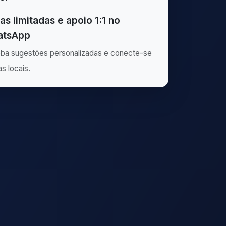
as limitadas e apoio 1:1 no
tsApp
ba sugestões personalizadas e conecte-se
as locais.