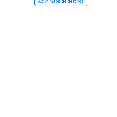
Abrir mapa de destinos
 sugestões personalizadas.
Ver guia de ecoturismo
ÁGUA
Mergulho
Ver detalhes