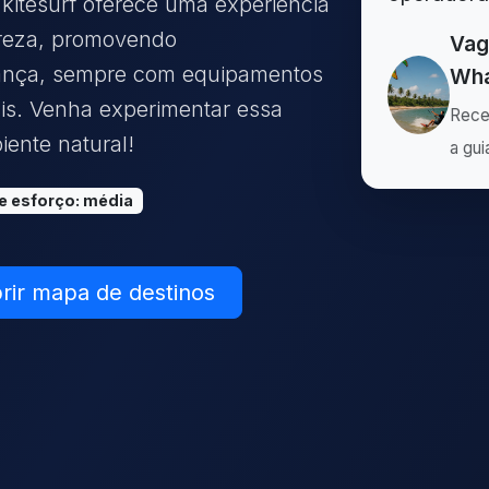
 kitesurf oferece uma experiência
ureza, promovendo
Vag
rança, sempre com equipamentos
Wha
ais. Venha experimentar essa
Rece
iente natural!
a gui
de esforço
:
média
rir mapa de destinos