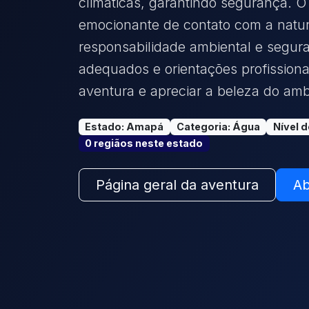
climáticas, garantindo segurança. O
emocionante de contato com a nat
responsabilidade ambiental e segu
adequados e orientações profission
aventura e apreciar a beleza do amb
Estado
:
Amapá
Categoria
:
Água
Nível 
0
região
s
neste estado
Página geral da aventura
Ab