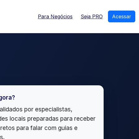
Para Negócios
Seja PRO
Acessar
gora?
alidados por especialistas,
es locais preparadas para receber
iretos para falar com guias e
s.