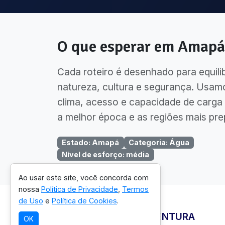
O que esperar em
Amapá
Cada roteiro é desenhado para equili
natureza, cultura e segurança. Usam
clima, acesso e capacidade de carga 
a melhor época e as regiões mais pre
Estado
:
Amapá
Categoria
:
Água
Nível de esforço
:
média
Ao usar este site, você concorda com
nossa
Política de Privacidade
,
Termos
de Uso
e
Política de Cookies
.
ONDE VIVER ESTA AVENTURA
OK