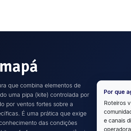
mapá
tura que combina elementos de
Por que a
ndo uma pipa (kite) controlada por
Roteiros v
do por ventos fortes sobre a
comunidad
íficas. É uma prática que exige
e canais d
 e conhecimento das condições
operadora