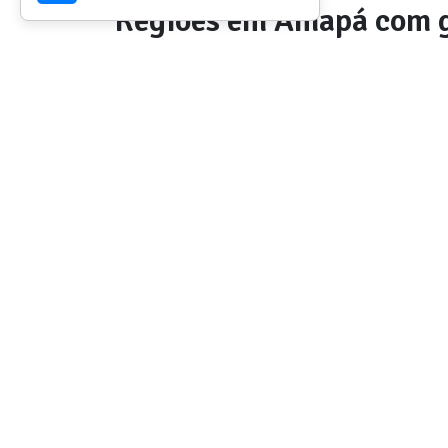
Regiões em
Amapá
com g
Ainda estamos mapeando as melhor
EXPLORE TAMBÉM
Aventuras relacionadas
ÁGUA
Caiaque/canoa
Ver detalhes