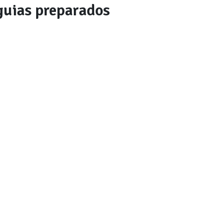
uias preparados
es regiões neste estado. Volte em breve para ver
ÁGUA
Lancha
Ver detalhes