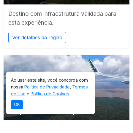
Destino com infraestrutura validada para
esta experiência.
Ver detalhes da região
Ao usar este site, você concorda com
nossa
Política de Privacidade
,
Termos
de Uso
e
Política de Cookies
.
SELEÇÃO OICHUY
OK
Parque Estadual Charapucu
Destino com infraestrutura validada para