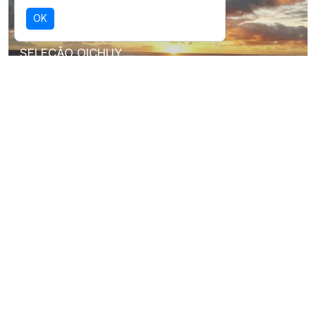
OK
SELEÇÃO OICHUY
Parque Municipal Natural da Boa
Esperança
Destino com infraestrutura validada para
esta experiência.
Ver detalhes da região