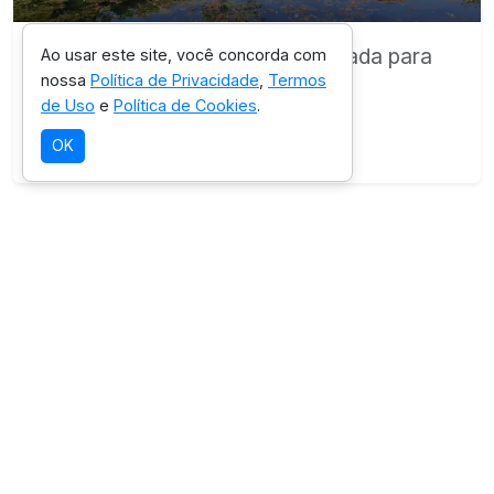
Destino com infraestrutura validada para
Ao usar este site, você concorda com
nossa
Política de Privacidade
,
Termos
esta experiência.
de Uso
e
Política de Cookies
.
Ver detalhes da região
OK
SELEÇÃO OICHUY
Parque Estadual da Serra de Caldas
Novas
Destino com infraestrutura validada para