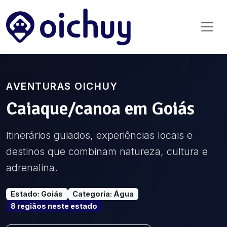
AVENTURAS OICHUY
Caiaque/canoa
em
Goiás
Itinerários guiados, experiências locais e
destinos que combinam natureza, cultura e
adrenalina.
Estado
:
Goiás
Categoria
:
Água
8
região
s
neste estado