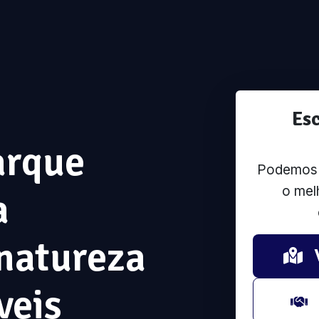
Es
arque
Podemos u
o mel
a
natureza
veis