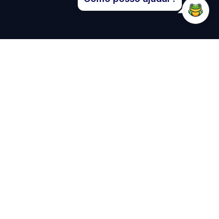
scanso e uma pista de
as ao ar livre