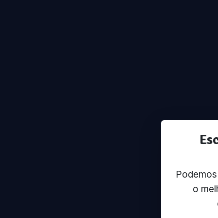
Es
Podemos u
o mel