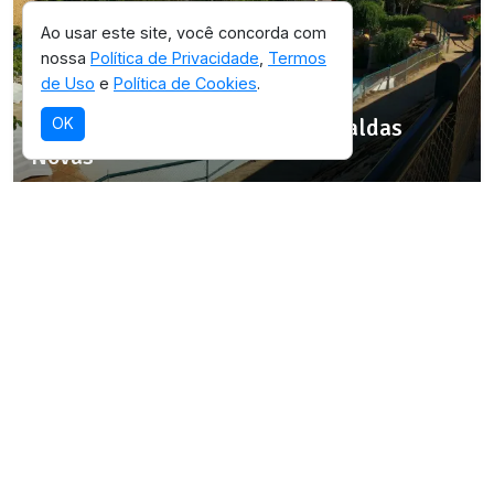
Ao usar este site, você concorda com
nossa
Política de Privacidade
,
Termos
de Uso
e
Política de Cookies
.
SELEÇÃO OICHUY
Parque Estadual da Serra de Caldas
OK
Novas
Destino com infraestrutura validada para
esta experiência.
Ver detalhes da região