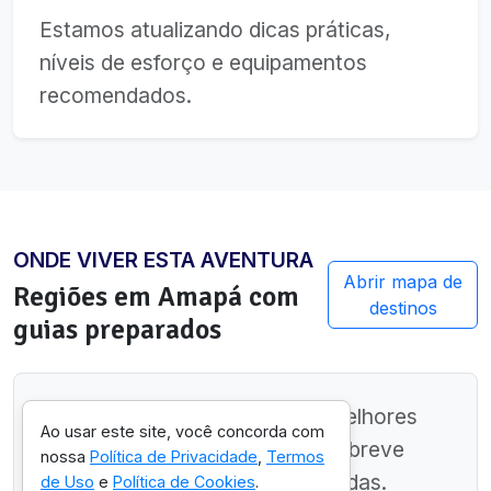
Estamos atualizando dicas práticas,
níveis de esforço e equipamentos
recomendados.
ONDE VIVER ESTA AVENTURA
Abrir mapa de
Regiões em
Amapá
com
destinos
guias preparados
Ainda estamos mapeando as melhores
Ao usar este site, você concorda com
regiões neste estado. Volte em breve
nossa
Política de Privacidade
,
Termos
para ver sugestões personalizadas.
de Uso
e
Política de Cookies
.