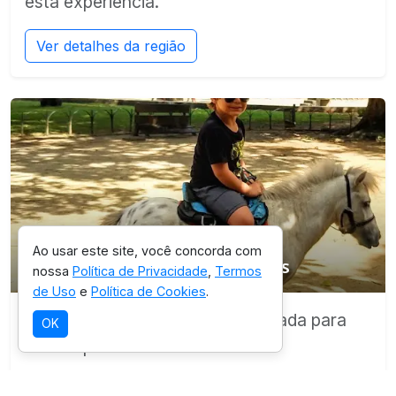
esta experiência.
Ver detalhes da região
SELEÇÃO OICHUY
Ao usar este site, você concorda com
Parque Estadual de Dois Irmãos
nossa
Política de Privacidade
,
Termos
de Uso
e
Política de Cookies
.
Destino com infraestrutura validada para
OK
esta experiência.
Ver detalhes da região