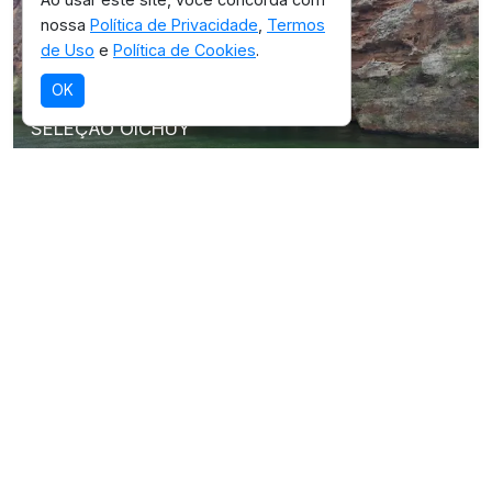
nossa
Política de Privacidade
,
Termos
de Uso
e
Política de Cookies
.
OK
SELEÇÃO OICHUY
Monumento Natural do Rio São Francisco
Destino com infraestrutura validada para
esta experiência.
Ver detalhes da região
EXPLORE TAMBÉM