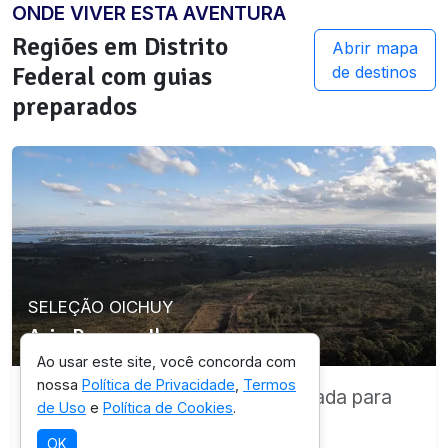
ONDE VIVER ESTA AVENTURA
Regiões em
Distrito
Abrir mapa
Federal
com guias
de destinos
preparados
SELEÇÃO OICHUY
Arie Parque Jk
Ao usar este site, você concorda com
nossa
Política de Privacidade
,
Termos
Destino com infraestrutura validada para
de Uso
e
Política de Cookies
.
esta experiência.
OK