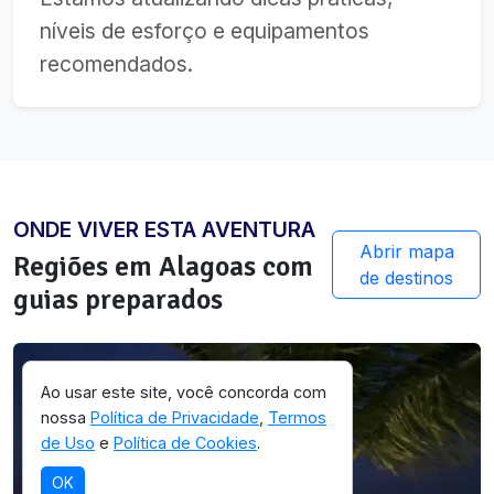
níveis de esforço e equipamentos
recomendados.
ONDE VIVER ESTA AVENTURA
Abrir mapa
Regiões em
Alagoas
com
de destinos
guias preparados
Ao usar este site, você concorda com
nossa
Política de Privacidade
,
Termos
de Uso
e
Política de Cookies
.
OK
SELEÇÃO OICHUY