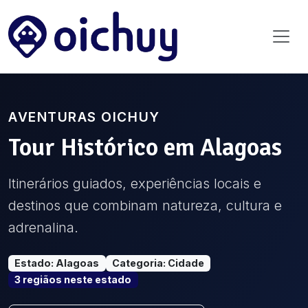
AVENTURAS OICHUY
Tour Histórico
em
Alagoas
Itinerários guiados, experiências locais e
destinos que combinam natureza, cultura e
adrenalina.
Estado
:
Alagoas
Categoria
:
Cidade
3
região
s
neste estado