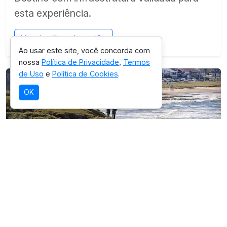
esta experiência.
Ver detalhes da região
Ao usar este site, você concorda com
nossa
Política de Privacidade
,
Termos
de Uso
e
Política de Cookies
.
OK
SELEÇÃO OICHUY
Parque Estadual de Itapeva
Destino com infraestrutura validada para
esta experiência.