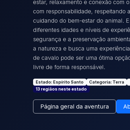
estar, relaxamento e conexão com os
com responsabilidade, respeitando a
cuidando do bem-estar do animal. Es
diferentes idades e níveis de experi
segurança e a preservação ambienta
a natureza e busca uma experiência 
de cavalo pode ser uma ótima opção
livre de forma responsável.
Estado
:
Espírito Santo
Categoria
:
Terra
13
região
s
neste estado
Página geral da aventura
Ab