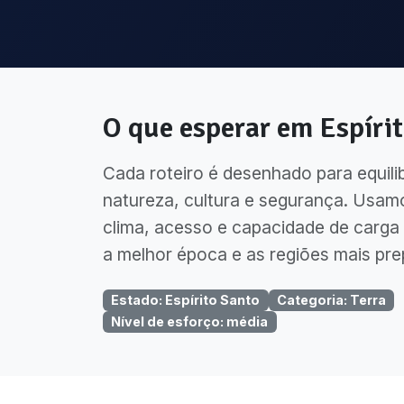
O que esperar em
Espíri
Cada roteiro é desenhado para equili
natureza, cultura e segurança. Usam
clima, acesso e capacidade de carga 
a melhor época e as regiões mais pre
Estado
:
Espírito Santo
Categoria
:
Terra
Nível de esforço
:
média