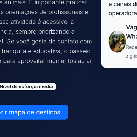
 animais. É importante praticar
e canais d
s orientações de profissionais e
operadora
sa atividade é acessível a
Vag
ência, sempre priorizando a
Wha
l. Se você gosta de contato com
Rece
tranquila e educativa, o passeio
a gui
 para aproveitar momentos ao ar
Nível de esforço
:
média
rir mapa de destinos