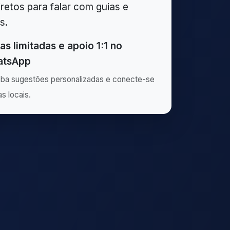
iretos para falar com guias e
s.
as limitadas e apoio 1:1 no
tsApp
ba sugestões personalizadas e conecte-se
as locais.