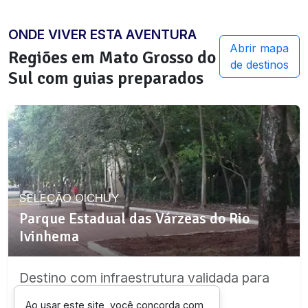
ONDE VIVER ESTA AVENTURA
Abrir mapa
Regiões em
Mato Grosso do
de destinos
Sul
com guias preparados
SELEÇÃO OICHUY
Parque Estadual das Várzeas do Rio
Ivinhema
Destino com infraestrutura validada para
esta experiência.
Ao usar este site, você concorda com