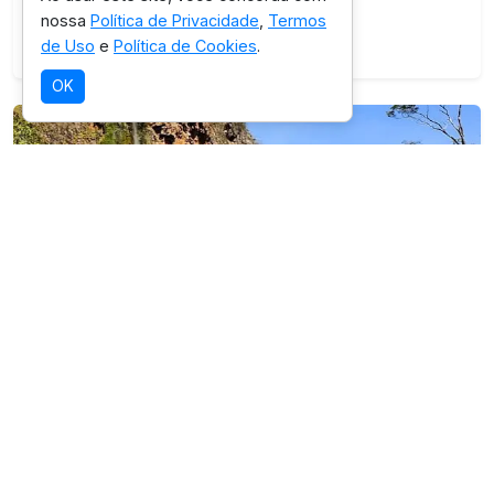
nossa
Política de Privacidade
,
Termos
Ver detalhes da região
de Uso
e
Política de Cookies
.
OK
SELEÇÃO OICHUY
Parque Nacional da Serra da Bodoquena
Destino com infraestrutura validada para
esta experiência.
Ver detalhes da região