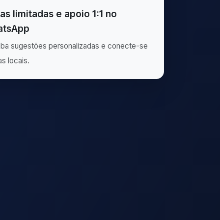
as limitadas e apoio 1:1 no
tsApp
ba sugestões personalizadas e conecte-se
as locais.