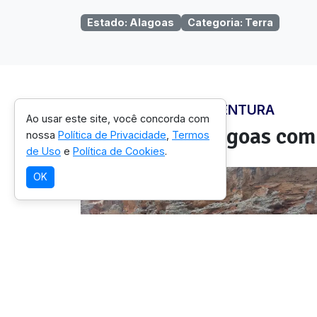
Estado
:
Alagoas
Categoria
:
Terra
ONDE VIVER ESTA AVENTURA
Ao usar este site, você concorda com
Regiões em
Alagoas
com 
nossa
Política de Privacidade
,
Termos
de Uso
e
Política de Cookies
.
OK
SELEÇÃO OICHUY
Monumento Natural do Rio
São Francisco