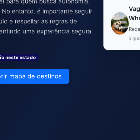
deal para quem busca autonomia,
Vag
No entanto, é importante seguir
Wha
culo e respeitar as regras de
Rece
rantindo uma experiência segura
a gui
ão
neste estado
rir mapa de destinos