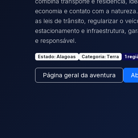
combina transporte e residência, i
economia e contato com a natureza. 
as leis de trânsito, regularizar o veí
estacionamento e infraestrutura, ga
e responsável.
Estado
:
Alagoas
Categoria
:
Terra
1
regi
Página geral da aventura
Ab