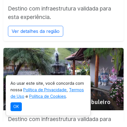
Destino com infraestrutura validada para
esta experiência.
Ver detalhes da região
Ao usar este site, você concorda com
nossa
Política de Privacidade
,
Termos
SELEÇÃO OICHUY
de Uso
e
Política de Cookies
.
Parque Estadual da Serra do Tabuleiro
OK
Destino com infraestrutura validada para